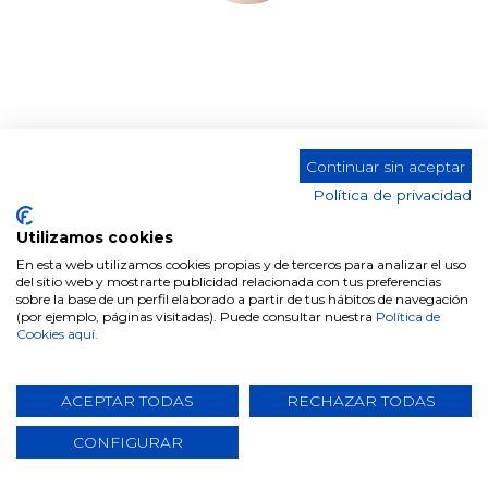
Continuar sin aceptar
MESA AUXILIAR CT-430
Política de privacidad
Utilizamos cookies
En esta web utilizamos cookies propias y de terceros para analizar el uso
del sitio web y mostrarte publicidad relacionada con tus preferencias
Comparte este producto
sobre la base de un perfil elaborado a partir de tus hábitos de navegación
(por ejemplo, páginas visitadas). Puede consultar nuestra
Política de
Cookies aquí.
ACEPTAR TODAS
RECHAZAR TODAS
CONFIGURAR
Datos técnicos