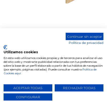
MESA COMEDOR DT-502 KINGA
Continuar sin aceptar
Política de privacidad
Utilizamos cookies
En esta web utilizamos cookies propias y de terceros para analizar el uso
Comparte este producto
del sitio web y mostrarte publicidad relacionada con tus preferencias
sobre la base de un perfil elaborado a partir de tus hábitos de navegación
(por ejemplo, páginas visitadas). Puede consultar nuestra
Política de
Cookies aquí.
ACEPTAR TODAS
RECHAZAR TODAS
Datos técnicos
CONFIGURAR