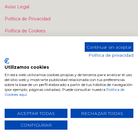
Aviso Legal
Política de Privacidad
Política de Cookies
Continuar sin aceptar
Política de privacidad
Utilizamos cookies
Contacte con nosotros
En esta web utilizamos cookies propias y de terceros para analizar el uso
del sitio web y mostrarte publicidad relacionada con tus preferencias
sobre la base de un perfil elaborado a partir de tus hábitos de navegación
Contáctenos
(por ejemplo, páginas visitadas). Puede consultar nuestra
Política de
Cookies aquí.
info@dugarhome.com
+34 960 693 038
ACEPTAR TODAS
RECHAZAR TODAS
CONFIGURAR